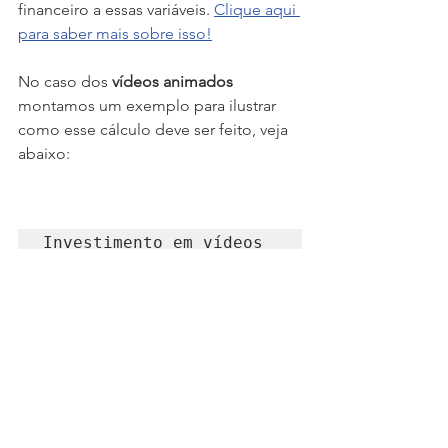
financeiro a essas variáveis. 
Clique aqui 
para saber mais sobre isso!
No caso dos 
vídeos animados
montamos um exemplo para ilustrar 
como esse cálculo deve ser feito, veja 
abaixo:
Investimento em vídeos 
animados: R$2.500,00 
(Custo)
Retorno em vendas após 
vídeo animado: 
R$15.000,00 (Receita)